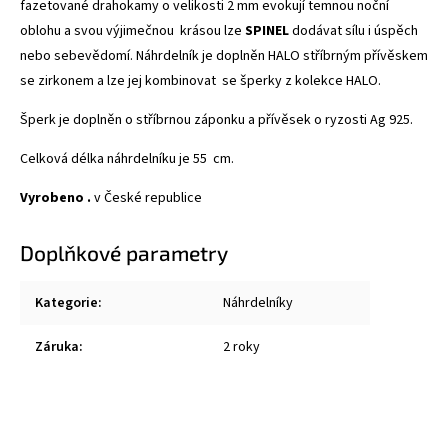
fazetované drahokamy o velikosti 2 mm evokují temnou noční
oblohu a svou výjimečnou krásou lze
SPINEL
dodávat sílu i úspěch
nebo sebevědomí. Náhrdelník je doplněn HALO stříbrným přívěskem
se zirkonem a lze jej kombinovat se šperky z kolekce
HALO
.
Šperk je doplněn o stříbrnou záponku a přívěsek o ryzosti Ag 925.
Celková délka náhrdelníku je 55 cm.
Vyrobeno .
v České republice
Doplňkové parametry
Kategorie
:
Náhrdelníky
Záruka
:
2 roky