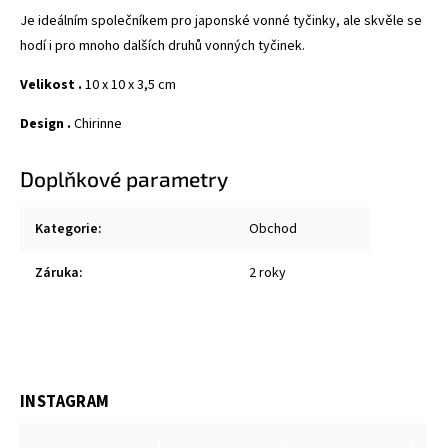
Je ideálním společníkem pro japonské vonné tyčinky, ale skvěle se
hodí i pro mnoho dalších druhů vonných tyčinek.
Velikost .
10 x 10 x 3,5 cm
Design .
Chirinne
Doplňkové parametry
Kategorie
:
Obchod
Záruka
:
2 roky
INSTAGRAM