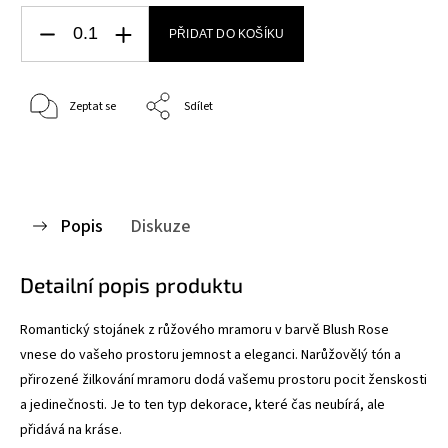
PŘIDAT DO KOŠÍKU
Zeptat se
Sdílet
Popis
Diskuze
Detailní popis produktu
Romantický stojánek z růžového mramoru v barvě Blush Rose
vnese do vašeho prostoru jemnost a eleganci. Narůžovělý tón a
přirozené žilkování mramoru dodá vašemu prostoru pocit ženskosti
a jedinečnosti. Je to ten typ dekorace, které čas neubírá, ale
přidává na kráse.